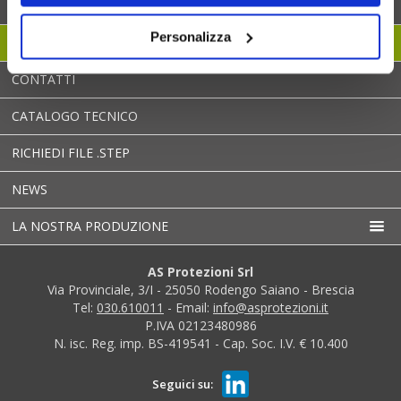
MESSA A NORMA MACCHINARI
Personalizza
DOVE SIAMO
CONTATTI
CATALOGO TECNICO
RICHIEDI FILE .STEP
NEWS
LA NOSTRA PRODUZIONE
AS Protezioni Srl
Via Provinciale, 3/I - 25050 Rodengo Saiano - Brescia
Tel:
030.610011
- Email:
info@asprotezioni.it
P.IVA 02123480986
N. isc. Reg. imp. BS-419541 - Cap. Soc. I.V. € 10.400
Seguici su: